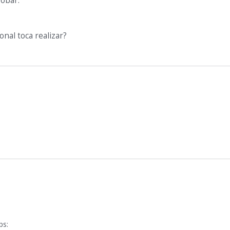
robar:
onal toca realizar?
ps: