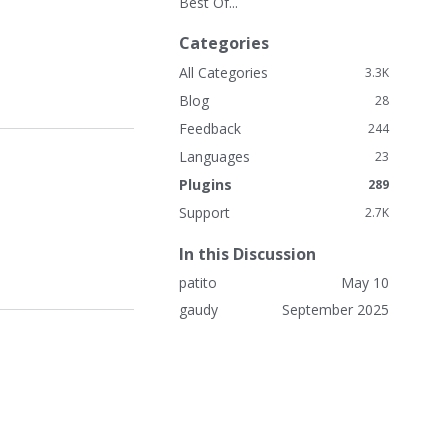
Best Of...
k
L
Categories
i
n
All Categories
3.3K
k
Blog
28
s
Feedback
244
Languages
23
Plugins
289
Support
2.7K
In this Discussion
patito
May 10
gaudy
September 2025