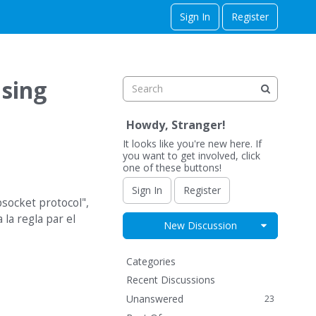
Sign In
Register
using
Howdy, Stranger!
It looks like you're new here. If
you want to get involved, click
one of these buttons!
Sign In
Register
bsocket protocol",
 la regla par el
Expand for
New Discussion
Q
Categories
u
Recent Discussions
i
Unanswered
23
c