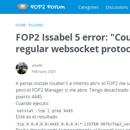
Categories
Discussions
HOME
›
PLUGINS
FOP2 Issabel 5 error: "Co
regular websocket protoc
ameth
February 2025
A penas instale Issabel 5 e intento abrir el FOP2 me s
pero el FOP2 Manager si me abre. Tengo desactivado el f
puerto 4445.
Cuando ejecuto:
netstat -lnp | grep 4445
Este es el resultado:
tcp 0 0.0.0.0:4445 0.0.0.0:* LISTEN 9076/fop2_se