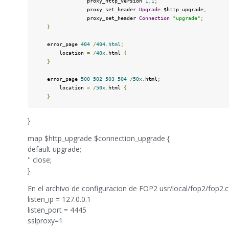
                 proxy_http_version 
1.1
;
                 proxy_set_header 
Upgrade
 $http_upgrade
;
                 proxy_set_header 
Connection
"upgrade"
;
}
    error_page 
404
/
404.html
;
        location 
=
/
40x
.
html 
{
}
    error_page 
500
502
503
504
/
50x
.
html
;
        location 
=
/
50x
.
html 
{
}
}
map $http_upgrade $connection_upgrade {
default upgrade;
'' close;
}
En el archivo de configuracion de FOP2 usr/local/fop2/fop2.cfg
listen_ip = 127.0.0.1
listen_port = 4445
sslproxy=1