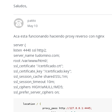
Saludos,
patito
May 10
Aca esta funcionando haciendo proxy reverso con nginx
server {
listen 4440 ssl http2;
server_name tudomino.com;
root /var/www/html/;
ssl_certificate "/certificado.crt";
ssl_certificate_key "/certificado.key";
ssl_session_cache shared:SSL:1m;
ssl_session_timeout 10m;
ssl_ciphers HIGH:!aNULL:!MD5;
ssl_prefer_server_ciphers on;
    location 
/
{
                 proxy_pass http
:
//127.0.0.1:4445;