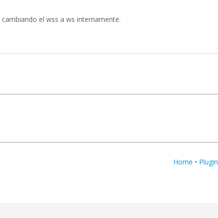
x cambiando el wss a ws internamente.
Home
•
Plugi