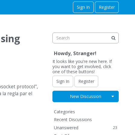
Sign In
Register
using
Howdy, Stranger!
It looks like you're new here. If
you want to get involved, click
one of these buttons!
Sign In
Register
bsocket protocol",
 la regla par el
Expand for
New Discussion
Q
Categories
u
Recent Discussions
i
Unanswered
23
c