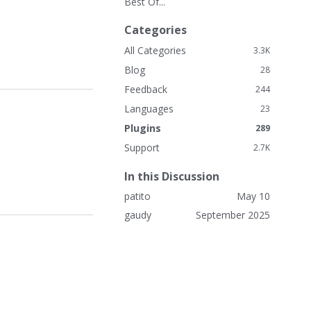
Best Of...
k
L
Categories
i
n
All Categories
3.3K
k
Blog
28
s
Feedback
244
Languages
23
Plugins
289
Support
2.7K
In this Discussion
patito
May 10
gaudy
September 2025