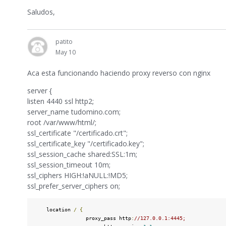
Saludos,
patito
May 10
Aca esta funcionando haciendo proxy reverso con nginx
server {
listen 4440 ssl http2;
server_name tudomino.com;
root /var/www/html/;
ssl_certificate "/certificado.crt";
ssl_certificate_key "/certificado.key";
ssl_session_cache shared:SSL:1m;
ssl_session_timeout 10m;
ssl_ciphers HIGH:!aNULL:!MD5;
ssl_prefer_server_ciphers on;
    location 
/
{
                 proxy_pass http
:
//127.0.0.1:4445;