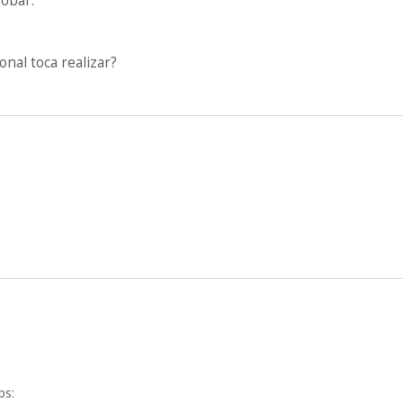
robar:
onal toca realizar?
ps: