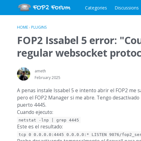
Categories
Discussions
HOME
›
PLUGINS
FOP2 Issabel 5 error: "Co
regular websocket protoc
ameth
February 2025
A penas instale Issabel 5 e intento abrir el FOP2 me s
pero el FOP2 Manager si me abre. Tengo desactivado el f
puerto 4445.
Cuando ejecuto:
netstat -lnp | grep 4445
Este es el resultado:
tcp 0 0.0.0.0:4445 0.0.0.0:* LISTEN 9076/fop2_se