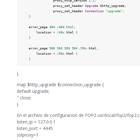
                 proxy_http_version 
1.1
;
                 proxy_set_header 
Upgrade
 $http_upgrade
;
                 proxy_set_header 
Connection
"upgrade"
;
}
    error_page 
404
/
404.html
;
        location 
=
/
40x
.
html 
{
}
    error_page 
500
502
503
504
/
50x
.
html
;
        location 
=
/
50x
.
html 
{
}
}
map $http_upgrade $connection_upgrade {
default upgrade;
'' close;
}
En el archivo de configuracion de FOP2 usr/local/fop2/fop2.cfg
listen_ip = 127.0.0.1
listen_port = 4445
sslproxy=1