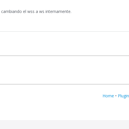
x cambiando el wss a ws internamente.
Home
•
Plugi